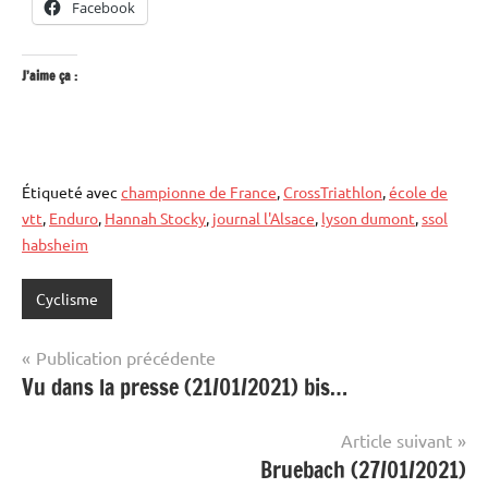
Facebook
J’aime ça :
Étiqueté avec
championne de France
,
CrossTriathlon
,
école de
vtt
,
Enduro
,
Hannah Stocky
,
journal l'Alsace
,
lyson dumont
,
ssol
habsheim
Cyclisme
Navigation
Publication précédente
Vu dans la presse (21/01/2021) bis…
de
l’article
Article suivant
Bruebach (27/01/2021)