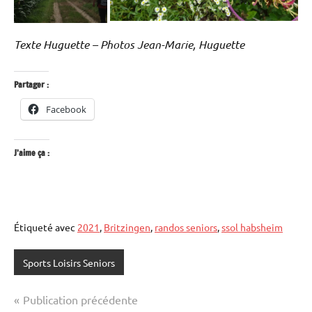
Texte Huguette – Photos Jean-Marie, Huguette
Partager :
Facebook
J’aime ça :
Étiqueté avec
2021
,
Britzingen
,
randos seniors
,
ssol habsheim
Sports Loisirs Seniors
Navigation
Publication précédente