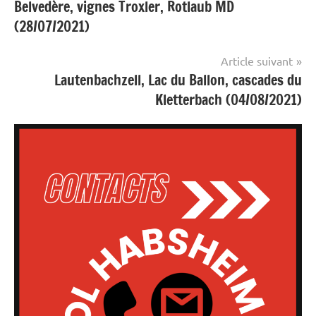
Belvedère, vignes Troxler, Rotlaub MD
de
(28/07/2021)
l’article
Article suivant
Lautenbachzell, Lac du Ballon, cascades du
Kletterbach (04/08/2021)