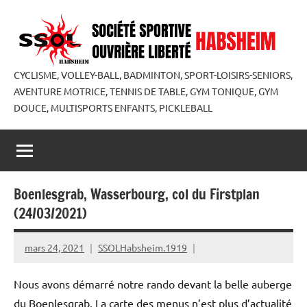
Aller
au
contenu
CYCLISME, VOLLEY-BALL, BADMINTON, SPORT-LOISIRS-SENIORS,
AVENTURE MOTRICE, TENNIS DE TABLE, GYM TONIQUE, GYM
DOUCE, MULTISPORTS ENFANTS, PICKLEBALL
Boenlesgrab, Wasserbourg, col du Firstplan
(24/03/2021)
mars 24, 2021
SSOLHabsheim.1919
Nous avons démarré notre rando devant la belle auberge
du Boenlesgrab. La carte des menus n’est plus d’actualité