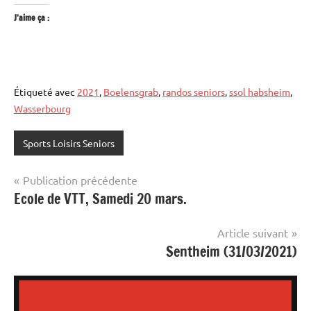
J’aime ça :
Étiqueté avec
2021
,
Boelensgrab
,
randos seniors
,
ssol habsheim
,
Wasserbourg
Sports Loisirs Seniors
Navigation
Publication précédente
Ecole de VTT, Samedi 20 mars.
de
l’article
Article suivant
Sentheim (31/03/2021)